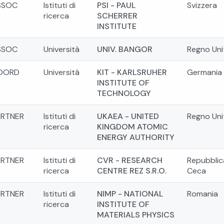
SSOC
Istituti di
PSI - PAUL
Svizzera
ricerca
SCHERRER
INSTITUTE
SSOC
Università
UNIV. BANGOR
Regno Uni
OORD
Università
KIT - KARLSRUHER
Germania
INSTITUTE OF
TECHNOLOGY
ARTNER
Istituti di
UKAEA - UNITED
Regno Uni
ricerca
KINGDOM ATOMIC
ENERGY AUTHORITY
ARTNER
Istituti di
CVR - RESEARCH
Repubblic
ricerca
CENTRE REZ S.R.O.
Ceca
ARTNER
Istituti di
NIMP - NATIONAL
Romania
ricerca
INSTITUTE OF
MATERIALS PHYSICS