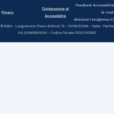
Feedback Accessibilità
Dichiarazione di
Privacy
(e-mail:
Accessibilità
direzione.ttec@enea.it)
© ENEA - Lungotevere Thaon di Revel, 76 - 00196 ROMA – Italia - Partita
IVA 00985801000 - Codice Fiscale 01320740580