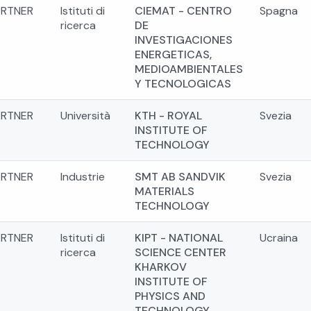
ARTNER
Istituti di
CIEMAT - CENTRO
Spagna
ricerca
DE
INVESTIGACIONES
ENERGETICAS,
MEDIOAMBIENTALES
Y TECNOLOGICAS
ARTNER
Università
KTH - ROYAL
Svezia
INSTITUTE OF
TECHNOLOGY
ARTNER
Industrie
SMT AB SANDVIK
Svezia
MATERIALS
TECHNOLOGY
ARTNER
Istituti di
KIPT - NATIONAL
Ucraina
ricerca
SCIENCE CENTER
KHARKOV
INSTITUTE OF
PHYSICS AND
TECHNOLOGY