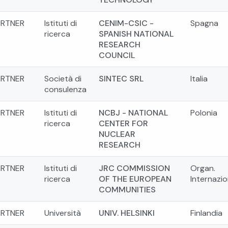
ARTNER
Istituti di
CENIM-CSIC -
Spagna
ricerca
SPANISH NATIONAL
RESEARCH
COUNCIL
ARTNER
Società di
SINTEC SRL
Italia
consulenza
ARTNER
Istituti di
NCBJ - NATIONAL
Polonia
ricerca
CENTER FOR
NUCLEAR
RESEARCH
ARTNER
Istituti di
JRC COMMISSION
Organ.
ricerca
OF THE EUROPEAN
Internazio
COMMUNITIES
ARTNER
Università
UNIV. HELSINKI
Finlandia