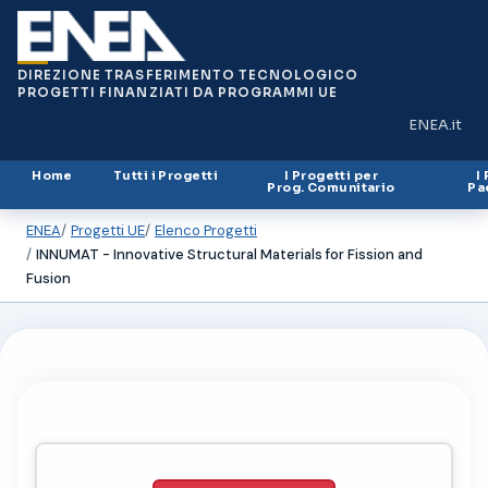
DIREZIONE TRASFERIMENTO TECNOLOGICO
PROGETTI FINANZIATI DA PROGRAMMI UE
ENEA.it
(si apre in
Home
Tutti i Progetti
I Progetti per
I
Prog. Comunitario
Pa
ENEA
Progetti UE
Elenco Progetti
INNUMAT - Innovative Structural Materials for Fission and
Fusion