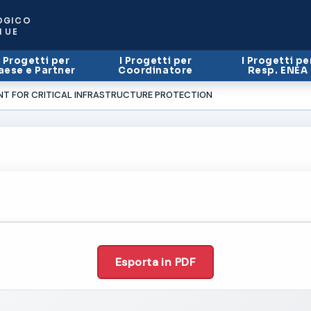
OGICO
I UE
I Progetti per
I Progetti per
I Progetti pe
aese e Partner
Coordinatore
Resp. ENEA
ENT FOR CRITICAL INFRASTRUCTURE PROTECTION
Esporta in PDF