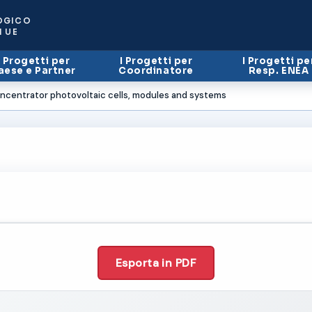
OGICO
I UE
I Progetti per
I Progetti per
I Progetti pe
aese e Partner
Coordinatore
Resp. ENEA
ncentrator photovoltaic cells, modules and systems
Esporta in PDF