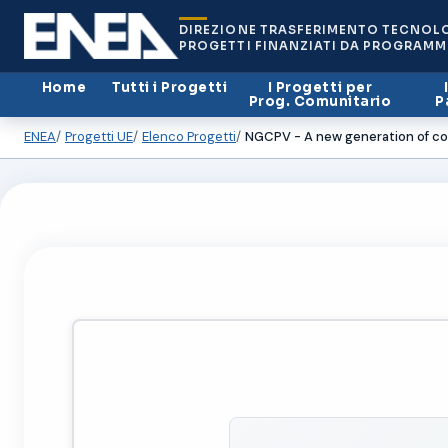
DIREZIONE TRASFERIMENTO TECNOL
PROGETTI FINANZIATI DA PROGRAMM
Home
Tutti i Progetti
I Progetti per
Prog. Comunitario
P
ENEA
Progetti UE
Elenco Progetti
NGCPV - A new generation of co