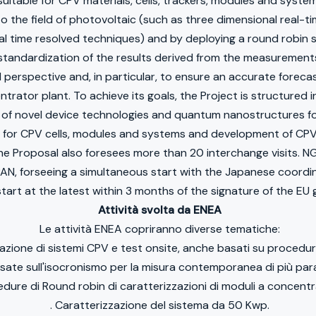
suitable for CPV materials, cells, trackers, modules and syst
the field of photovoltaic (such as three dimensional real-t
l time resolved techniques) and by deploying a round robin s
standardization of the results derived from the measurement
l perspective and, in particular, to ensure an accurate forec
trator plant. To achieve its goals, the Project is structured
 of novel device technologies and quantum nanostructures f
s for CPV cells, modules and systems and development of CP
e Proposal also foresees more than 20 interchange visits. NG
N, forseeing a simultaneous start with the Japanese coordin
tart at the latest within 3 months of the signature of the EU
Attività svolta da ENEA
Le attività ENEA copriranno diverse tematiche:
zzazione di sistemi CPV e test onsite, anche basati su procedur
asate sull'isocronismo per la misura contemporanea di più par
edure di Round robin di caratterizzazioni di moduli a concentr
. Caratterizzazione del sistema da 50 Kwp.