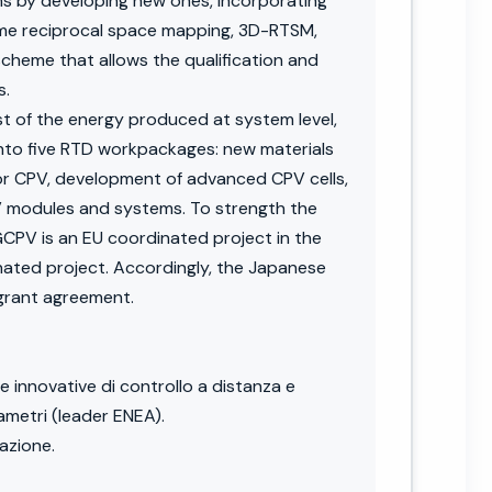
ems by developing new ones, incorporating
ime reciprocal space mapping, 3D-RTSM,
cheme that allows the qualification and
s.
ast of the energy produced at system level,
 into five RTD workpackages: new materials
or CPV, development of advanced CPV cells,
V modules and systems. To strength the
CPV is an EU coordinated project in the
ated project. Accordingly, the Japanese
 grant agreement.
e innovative di controllo a distanza e
ametri (leader ENEA).
azione.