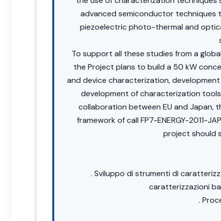
the use of characterization techniques 
advanced semiconductor techniques to 
piezoelectric photo-thermal and optica
To support all these studies from a globa
the Project plans to build a 50 kW concen
and device characterization, development
development of characterization tool
collaboration between EU and Japan, th
framework of call FP7-ENERGY-2011-JAPA
project should s
. Sviluppo di strumenti di caratteri
caratterizzazioni b
. Proc