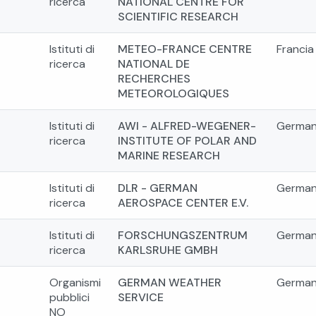
ricerca
NATIONAL CENTRE FOR
SCIENTIFIC RESEARCH
Istituti di
METEO-FRANCE CENTRE
Francia
ricerca
NATIONAL DE
RECHERCHES
METEOROLOGIQUES
Istituti di
AWI - ALFRED-WEGENER-
German
ricerca
INSTITUTE OF POLAR AND
MARINE RESEARCH
Istituti di
DLR - GERMAN
German
ricerca
AEROSPACE CENTER E.V.
Istituti di
FORSCHUNGSZENTRUM
German
ricerca
KARLSRUHE GMBH
Organismi
GERMAN WEATHER
German
pubblici
SERVICE
NO