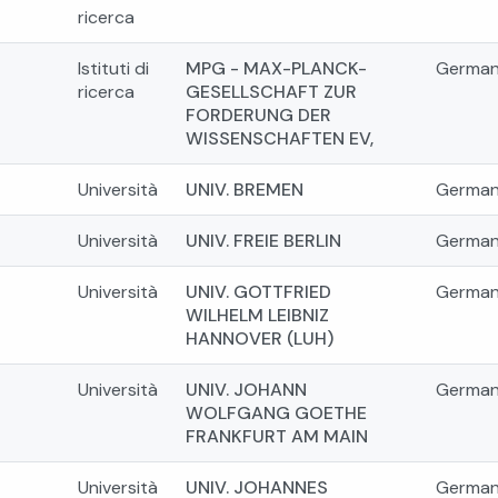
ricerca
Istituti di
MPG - MAX-PLANCK-
German
ricerca
GESELLSCHAFT ZUR
FORDERUNG DER
WISSENSCHAFTEN EV,
Università
UNIV. BREMEN
German
Università
UNIV. FREIE BERLIN
German
Università
UNIV. GOTTFRIED
German
WILHELM LEIBNIZ
HANNOVER (LUH)
Università
UNIV. JOHANN
German
WOLFGANG GOETHE
FRANKFURT AM MAIN
Università
UNIV. JOHANNES
German