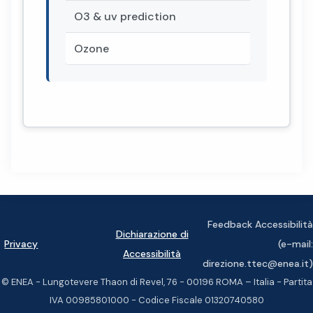
O3 & uv prediction
Ozone
Feedback Accessibilità
Dichiarazione di
Privacy
(e-mail:
Accessibilità
direzione.ttec@enea.it)
© ENEA - Lungotevere Thaon di Revel, 76 - 00196 ROMA – Italia - Partita
IVA 00985801000 - Codice Fiscale 01320740580