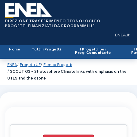
DIREZIONE TRASFERIMENTO TECNOLOGICO
PROGETTI FINANZIATI DA PROGRAMMI UE
ENEA.it
(si apre in
Home
Tutti i Progetti
I Progetti per
I
Prog. Comunitario
Pa
ENEA
Progetti UE
Elenco Progetti
SCOUT O3 - Stratosphere Climate links with emphasis on the
UTLS and the ozone