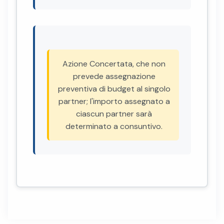
Azione Concertata, che non
prevede assegnazione
preventiva di budget al singolo
partner; l'importo assegnato a
ciascun partner sarà
determinato a consuntivo.