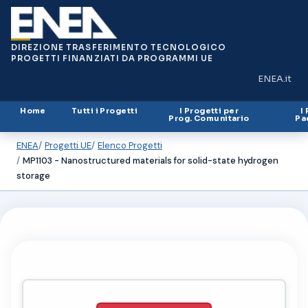
DIREZIONE TRASFERIMENTO TECNOLOGICO
PROGETTI FINANZIATI DA PROGRAMMI UE
ENEA.it
(si apre in
Home
Tutti i Progetti
I Progetti per
I
Prog. Comunitario
Pa
ENEA
Progetti UE
Elenco Progetti
MP1103 - Nanostructured materials for solid-state hydrogen
storage