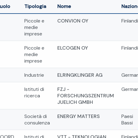
uolo
Tipologia
Nome
Nazion
Piccole e
CONVION OY
Finland
medie
imprese
Piccole e
ELCOGEN OY
Finland
medie
imprese
Industrie
ELRINGKLINGER AG
German
Istituti di
FZJ -
German
ricerca
FORSCHUNGSZENTRUM
JUELICH GMBH
Società di
ENERGY MATTERS
Paesi
consulenza
Bassi
OORD
Istituti di
VTT - TEKNOLOGIAN
Finland