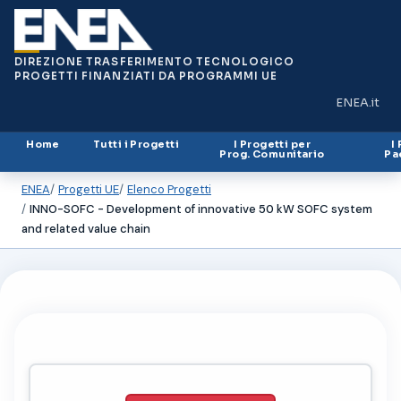
DIREZIONE TRASFERIMENTO TECNOLOGICO
PROGETTI FINANZIATI DA PROGRAMMI UE
ENEA.it
(si apre in
Home
Tutti i Progetti
I Progetti per
I
Prog. Comunitario
Pa
ENEA
Progetti UE
Elenco Progetti
INNO-SOFC - Development of innovative 50 kW SOFC system
and related value chain