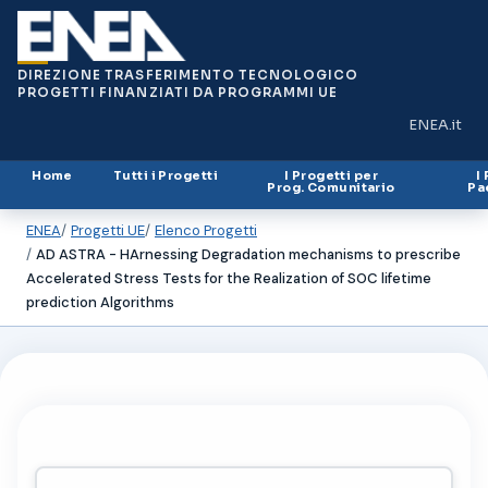
DIREZIONE TRASFERIMENTO TECNOLOGICO
PROGETTI FINANZIATI DA PROGRAMMI UE
ENEA.it
(si apre in
Home
Tutti i Progetti
I Progetti per
I
Prog. Comunitario
Pa
ENEA
Progetti UE
Elenco Progetti
AD ASTRA - HArnessing Degradation mechanisms to prescribe
Accelerated Stress Tests for the Realization of SOC lifetime
prediction Algorithms