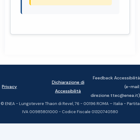
Feedback Accessibilità
Dichiarazione di
Privacy
(e-mail:
Accessibilità
direzione.ttec@enea.it)
© ENEA - Lungotevere Thaon di Revel, 76 - 00196 ROMA – Italia - Partita
IVA 00985801000 - Codice Fiscale 01320740580