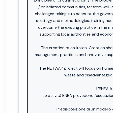
principles of circular economy. The problem 
/ or isolated communities, far from well
challenges taking into account the gover
strategy and methodologies, training needs
overcome the existing practice in the ma
supporting local authorities and econom
The creation of an Italian-Croatian s
management practices and innovative aspec
The NETWAP project will focus on human 
waste and disadvantaged lo
L'ENEA è 
Le attività ENEA prevedono l'esecuzione
. Predisposizione di un modello 