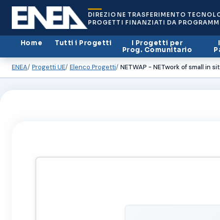
DIREZIONE TRASFERIMENTO TECNOL
PROGETTI FINANZIATI DA PROGRAMM
Home
Tutti i Progetti
I Progetti per
Prog. Comunitario
P
ENEA
Progetti UE
Elenco Progetti
NETWAP - NETwork of small in si