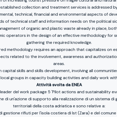
of increasing tourist pressure on fragile cultural and natural 
-established collection and treatment services is addressed by
nmental, technical, financial and environmental aspects of 
 of technical staff and information needs on the political sid
nagement of organic and plastic waste already in place, both 
ic operators in the design of an effective methodology for sm
gathering the required knowledge.
hared methodology requires an approach that capitalizes on 
ts related to the involvement, awareness and authorization o
areas.
capital skills and skills development, involving all communit
cal groups in capacity building activities and daily work wit
Attività svolta da ENEA
leader del work package 5 'Pilot actions and sustainability eva
 di un'azione di supporto alla realizzazione di un sistema di ge
territoriali della costa adriatica e sono relative a:
di gestione rifiuti per l'isola costiera di Ist (Zara) e del co