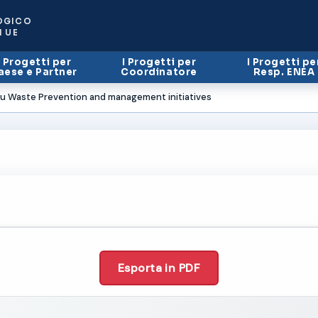
OGICO
I UE
I Progetti per
I Progetti per
I Progetti pe
aese e Partner
Coordinatore
Resp. ENEA
tu Waste Prevention and management initiatives
Esporta in PDF