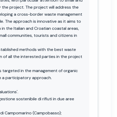
sites, with particular attention to small and
 the project. The project will address the
developing a cross-border waste management
e. The approach is innovative as it aims to
in the Italian and Croatian coastal areas,
all communities, tourists and citizens in
established methods with the best waste
f all the interested parties in the project
ies targeted in the management of organic
h a participatory approach.
luations'.
stione sostenibile di rifiuti in due aree
mune di Campomarino (Campobasso);