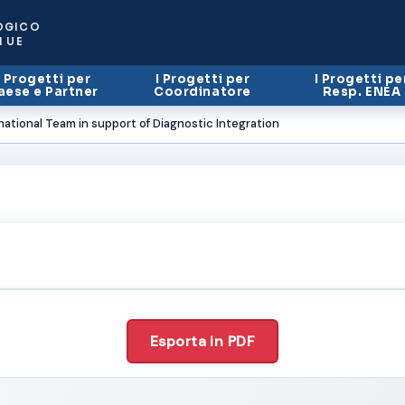
OGICO
I UE
I Progetti per
I Progetti per
I Progetti pe
aese e Partner
Coordinatore
Resp. ENEA
ational Team in support of Diagnostic Integration
Esporta in PDF