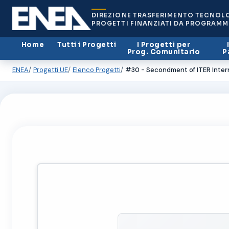
DIREZIONE TRASFERIMENTO TECNOL
PROGETTI FINANZIATI DA PROGRAMM
Home
Tutti i Progetti
I Progetti per
Prog. Comunitario
P
ENEA
Progetti UE
Elenco Progetti
#30 - Secondment of ITER Intern