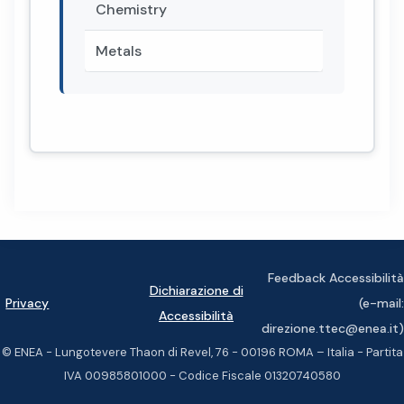
Chemistry
Metals
Feedback Accessibilità
Dichiarazione di
Privacy
(e-mail:
Accessibilità
direzione.ttec@enea.it)
© ENEA - Lungotevere Thaon di Revel, 76 - 00196 ROMA – Italia - Partita
IVA 00985801000 - Codice Fiscale 01320740580