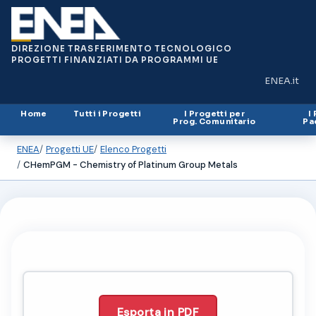
DIREZIONE TRASFERIMENTO TECNOLOGICO
PROGETTI FINANZIATI DA PROGRAMMI UE
ENEA.it
(si apre in
Home
Tutti i Progetti
I Progetti per
I
Prog. Comunitario
Pa
ENEA
Progetti UE
Elenco Progetti
CHemPGM - Chemistry of Platinum Group Metals
Esporta in PDF