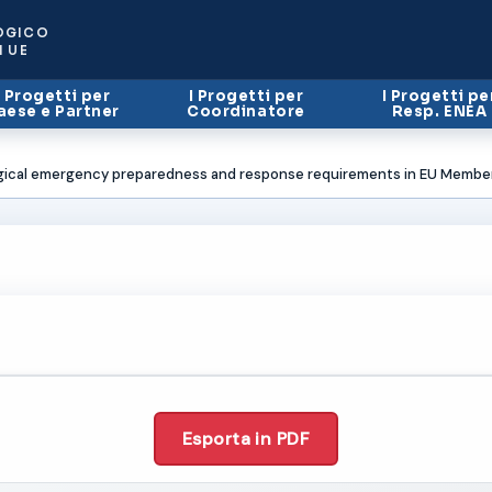
OGICO
I UE
I Progetti per
I Progetti per
I Progetti pe
aese e Partner
Coordinatore
Resp. ENEA
ogical emergency preparedness and response requirements in EU Member
Esporta in PDF