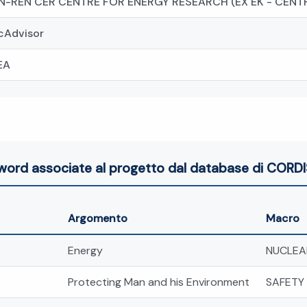
N-REN CER CENTRE FOR ENERGY RESEARCH (EX EK - CEN
cAdvisor
EA
word associate al progetto dal database di CORDI
Argomento
Macro
Energy
NUCLEAR
Protecting Man and his Environment
SAFETY