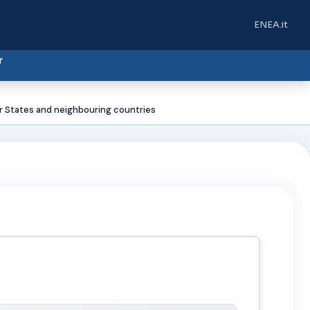
ENEA.it
(si apre in u
r
 States and neighbouring countries