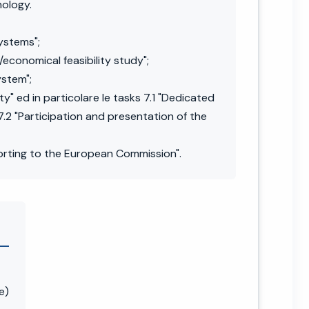
nology.
systems";
economical feasibility study";
ystem";
y" ed in particolare le tasks 7.1 "Dedicated
 7.2 "Participation and presentation of the
orting to the European Commission".
e)