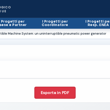
OGICO
I UE
I Progetti per
I Progetti per
I Progetti pe
aese e Partner
Coordinatore
Resp. ENEA
ible Machine System: un uninterruptible pneumatic power generator
Esporta in PDF