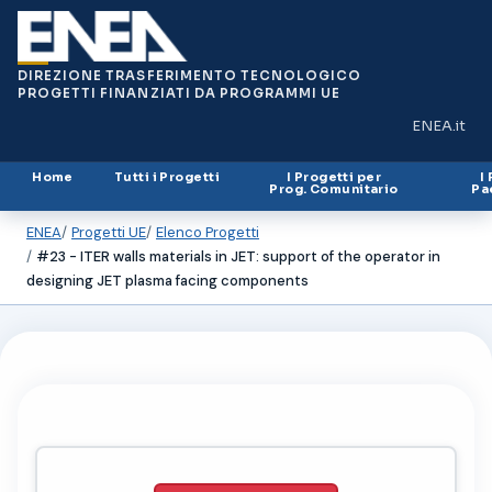
DIREZIONE TRASFERIMENTO TECNOLOGICO
PROGETTI FINANZIATI DA PROGRAMMI UE
ENEA.it
(si apre in
Home
Tutti i Progetti
I Progetti per
I
Prog. Comunitario
Pa
ENEA
Progetti UE
Elenco Progetti
#23 - ITER walls materials in JET: support of the operator in
designing JET plasma facing components