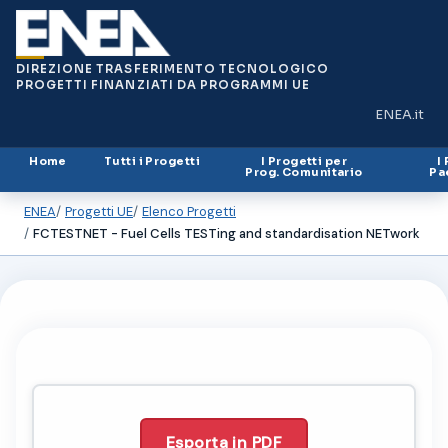
DIREZIONE TRASFERIMENTO TECNOLOGICO
PROGETTI FINANZIATI DA PROGRAMMI UE
ENEA.it
(si apre in
Home
Tutti i Progetti
I Progetti per
I
Prog. Comunitario
Pa
ENEA
Progetti UE
Elenco Progetti
FCTESTNET - Fuel Cells TESTing and standardisation NETwork
Esporta in PDF