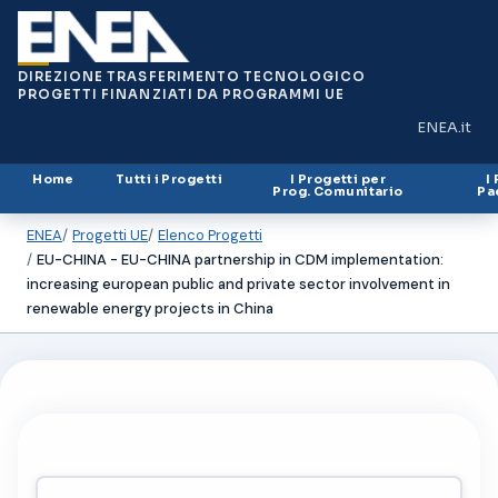
DIREZIONE TRASFERIMENTO TECNOLOGICO
PROGETTI FINANZIATI DA PROGRAMMI UE
ENEA.it
(si apre in
Home
Tutti i Progetti
I Progetti per
I
Prog. Comunitario
Pa
ENEA
Progetti UE
Elenco Progetti
EU-CHINA - EU-CHINA partnership in CDM implementation:
increasing european public and private sector involvement in
renewable energy projects in China