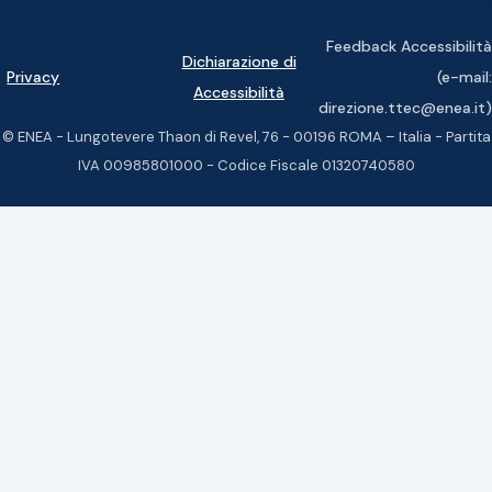
Feedback Accessibilità
Dichiarazione di
Privacy
(e-mail:
Accessibilità
direzione.ttec@enea.it)
© ENEA - Lungotevere Thaon di Revel, 76 - 00196 ROMA – Italia - Partita
IVA 00985801000 - Codice Fiscale 01320740580