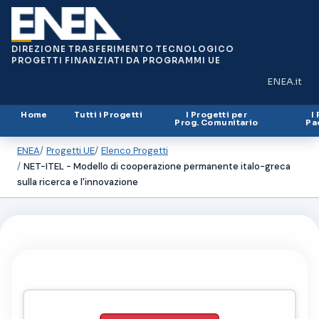
DIREZIONE TRASFERIMENTO TECNOLOGICO
PROGETTI FINANZIATI DA PROGRAMMI UE
ENEA.it
(si apre in
Home
Tutti i Progetti
I Progetti per
I
Prog. Comunitario
Pa
ENEA
Progetti UE
Elenco Progetti
NET-ITEL - Modello di cooperazione permanente italo-greca
sulla ricerca e l'innovazione