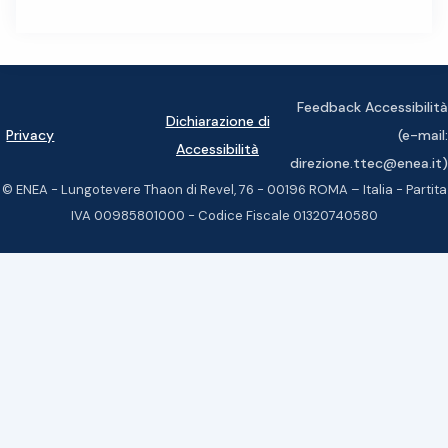
Feedback Accessibilità
Dichiarazione di
Privacy
(e-mail:
Accessibilità
direzione.ttec@enea.it)
© ENEA - Lungotevere Thaon di Revel, 76 - 00196 ROMA – Italia - Partita
IVA 00985801000 - Codice Fiscale 01320740580