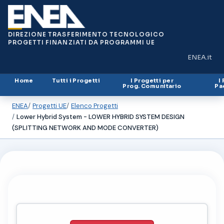
DIREZIONE TRASFERIMENTO TECNOLOGICO
PROGETTI FINANZIATI DA PROGRAMMI UE
ENEA.it
(si apre in
Home
Tutti i Progetti
I Progetti per
I
Prog. Comunitario
Pa
ENEA
Progetti UE
Elenco Progetti
Lower Hybrid System - LOWER HYBRID SYSTEM DESIGN
(SPLITTING NETWORK AND MODE CONVERTER)