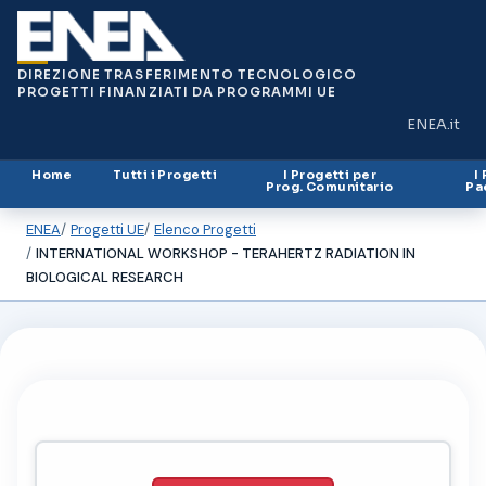
DIREZIONE TRASFERIMENTO TECNOLOGICO
PROGETTI FINANZIATI DA PROGRAMMI UE
ENEA.it
(si apre in
Home
Tutti i Progetti
I Progetti per
I
Prog. Comunitario
Pa
ENEA
Progetti UE
Elenco Progetti
INTERNATIONAL WORKSHOP - TERAHERTZ RADIATION IN
BIOLOGICAL RESEARCH