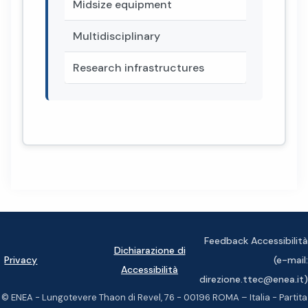
Midsize equipment
Multidisciplinary
Research infrastructures
Feedback Accessibilità
Dichiarazione di
Privacy
(e-mail:
Accessibilità
direzione.ttec@enea.it)
© ENEA - Lungotevere Thaon di Revel, 76 - 00196 ROMA – Italia - Partita