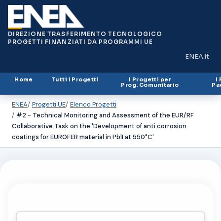
DIREZIONE TRASFERIMENTO TECNOLOGICO
PROGETTI FINANZIATI DA PROGRAMMI UE
ENEA.it
(si apre in
Home
Tutti i Progetti
I Progetti per
I
Prog. Comunitario
Pa
ENEA
Progetti UE
Elenco Progetti
#2 - Technical Monitoring and Assessment of the EUR/RF
Collaborative Task on the 'Development of anti corrosion
coatings for EUROFER material in PblI at 550°C'