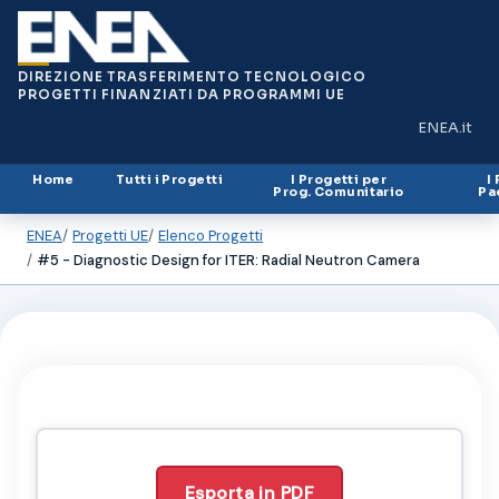
DIREZIONE TRASFERIMENTO TECNOLOGICO
PROGETTI FINANZIATI DA PROGRAMMI UE
ENEA.it
(si apre in
Home
Tutti i Progetti
I Progetti per
I
Prog. Comunitario
Pa
ENEA
Progetti UE
Elenco Progetti
#5 - Diagnostic Design for ITER: Radial Neutron Camera
Esporta in PDF