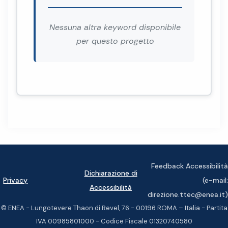
Nessuna altra keyword disponibile
per questo progetto
Feedback Accessibilità
Dichiarazione di
Privacy
(e-mail:
Accessibilità
direzione.ttec@enea.it)
© ENEA - Lungotevere Thaon di Revel, 76 - 00196 ROMA – Italia - Partita
IVA 00985801000 - Codice Fiscale 01320740580