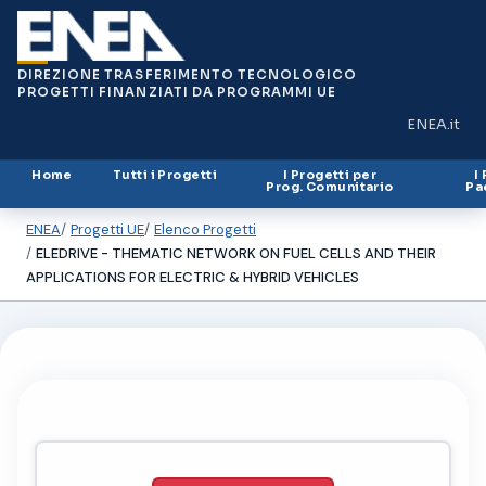
DIREZIONE TRASFERIMENTO TECNOLOGICO
PROGETTI FINANZIATI DA PROGRAMMI UE
ENEA.it
(si apre in
Home
Tutti i Progetti
I Progetti per
I
Prog. Comunitario
Pa
ENEA
Progetti UE
Elenco Progetti
ELEDRIVE - THEMATIC NETWORK ON FUEL CELLS AND THEIR
APPLICATIONS FOR ELECTRIC & HYBRID VEHICLES