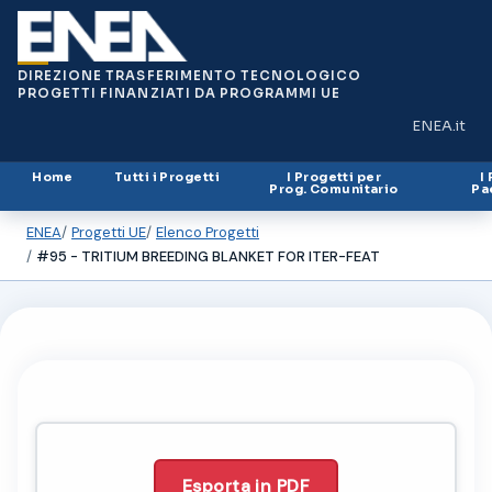
DIREZIONE TRASFERIMENTO TECNOLOGICO
PROGETTI FINANZIATI DA PROGRAMMI UE
ENEA.it
(si apre in
Home
Tutti i Progetti
I Progetti per
I
Prog. Comunitario
Pa
ENEA
Progetti UE
Elenco Progetti
#95 - TRITIUM BREEDING BLANKET FOR ITER-FEAT
Esporta in PDF