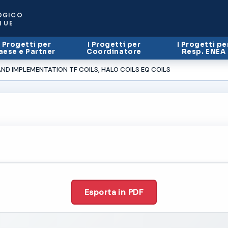
OGICO
I UE
I Progetti per
I Progetti per
I Progetti pe
aese e Partner
Coordinatore
Resp. ENEA
D IMPLEMENTATION TF COILS, HALO COILS EQ COILS
Esporta in PDF