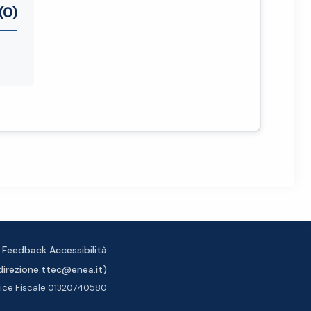
(0)
Feedback Accessibilità
 direzione.ttec@enea.it)
dice Fiscale 01320740580