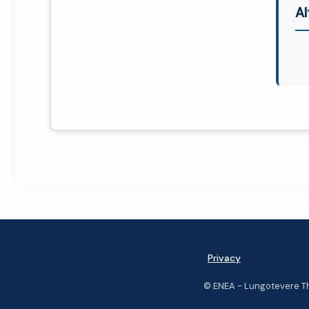
Al
Privacy
© ENEA - Lungotevere Th