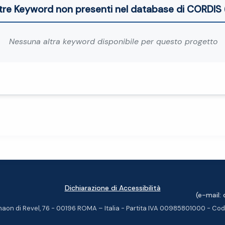
tre Keyword non presenti nel database di CORDIS 
Nessuna altra keyword disponibile per questo progetto
Dichiarazione di Accessibilità
(e-mail:
aon di Revel, 76 - 00196 ROMA – Italia - Partita IVA 00985801000 - Co