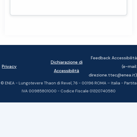
Feedback Accessibilità
Dichiarazione di
Privacy
(e-mail:
Accessibilità
direzione.ttec@enea.it)
© ENEA - Lungotevere Thaon di Revel, 76 - 00196 ROMA – Italia - Partita
IVA 00985801000 - Codice Fiscale 01320740580