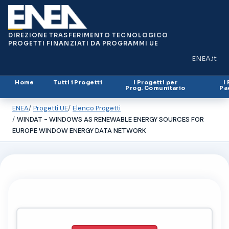
DIREZIONE TRASFERIMENTO TECNOLOGICO
PROGETTI FINANZIATI DA PROGRAMMI UE
ENEA.it
(si apre in
Home
Tutti i Progetti
I Progetti per
I
Prog. Comunitario
Pa
ENEA
Progetti UE
Elenco Progetti
WINDAT - WINDOWS AS RENEWABLE ENERGY SOURCES FOR
EUROPE WINDOW ENERGY DATA NETWORK