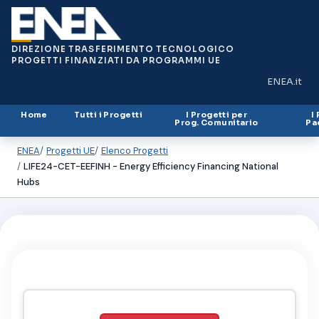
DIREZIONE TRASFERIMENTO TECNOLOGICO
PROGETTI FINANZIATI DA PROGRAMMI UE
ENEA.it
(si apre in
Home
Tutti i Progetti
I Progetti per
I
Prog. Comunitario
Pa
ENEA
Progetti UE
Elenco Progetti
LIFE24-CET-EEFINH - Energy Efficiency Financing National
Hubs