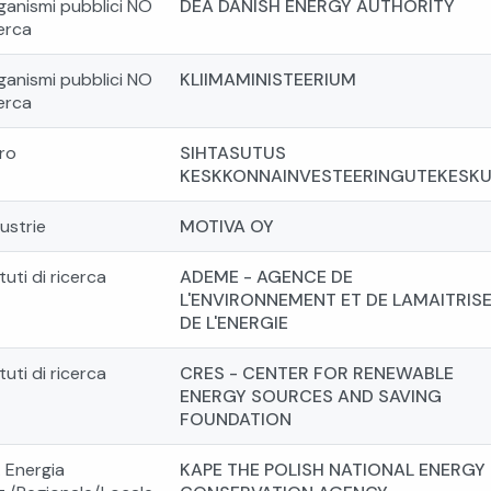
ganismi pubblici NO
DEA DANISH ENERGY AUTHORITY
erca
ganismi pubblici NO
KLIIMAMINISTEERIUM
erca
tro
SIHTASUTUS
KESKKONNAINVESTEERINGUTEKESK
ustrie
MOTIVA OY
ituti di ricerca
ADEME - AGENCE DE
L'ENVIRONNEMENT ET DE LAMAITRIS
DE L'ENERGIE
ituti di ricerca
CRES - CENTER FOR RENEWABLE
ENERGY SOURCES AND SAVING
FOUNDATION
. Energia
KAPE THE POLISH NATIONAL ENERGY