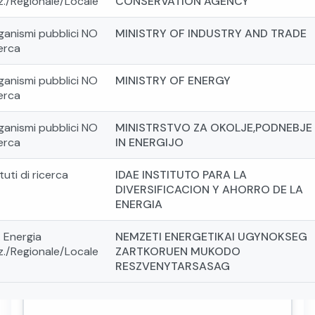
z./Regionale/Locale
CONSERVATION AGENCY
ganismi pubblici NO
MINISTRY OF INDUSTRY AND TRADE
erca
ganismi pubblici NO
MINISTRY OF ENERGY
erca
ganismi pubblici NO
MINISTRSTVO ZA OKOLJE,PODNEBJE
erca
IN ENERGIJO
ituti di ricerca
IDAE INSTITUTO PARA LA
DIVERSIFICACION Y AHORRO DE LA
ENERGIA
. Energia
NEMZETI ENERGETIKAI UGYNOKSEG
z./Regionale/Locale
ZARTKORUEN MUKODO
RESZVENYTARSASAG