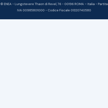
© ENEA - Lungotevere Thaon di Revel, 76 - 00196 ROMA – Italia - Partita
IVA 00985801000 - Codice Fiscale 01320740580