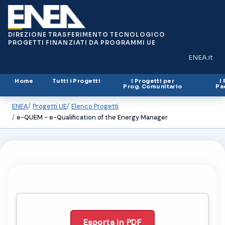
DIREZIONE TRASFERIMENTO TECNOLOGICO
PROGETTI FINANZIATI DA PROGRAMMI UE
ENEA.it
(si apre in
Home
Tutti i Progetti
I Progetti per
I
Prog. Comunitario
Pa
ENEA
Progetti UE
Elenco Progetti
e-QUEM - e-Qualification of the Energy Manager
Esporta in PDF