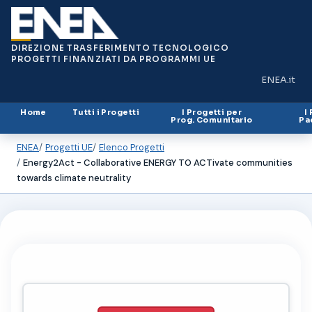
DIREZIONE TRASFERIMENTO TECNOLOGICO
PROGETTI FINANZIATI DA PROGRAMMI UE
ENEA.it
(si apre in
Home
Tutti i Progetti
I Progetti per
I
Prog. Comunitario
Pa
ENEA
Progetti UE
Elenco Progetti
Energy2Act - Collaborative ENERGY TO ACTivate communities
towards climate neutrality