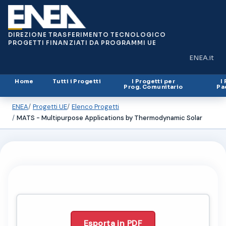
DIREZIONE TRASFERIMENTO TECNOLOGICO
PROGETTI FINANZIATI DA PROGRAMMI UE
ENEA.it
(si apre in
Home
Tutti i Progetti
I Progetti per
I
Prog. Comunitario
Pa
ENEA
Progetti UE
Elenco Progetti
MATS - Multipurpose Applications by Thermodynamic Solar
Esporta in PDF