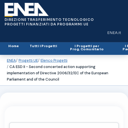
DIREZIONE TRASFERIMENTO TECNOLOGICO
PROGETTI FINANZIATI DA PROGRAMMI UE
ENEA.it
(si apre in
Home
Tutti i Progetti
I Progetti per
I
Prog. Comunitario
Pa
ENEA
Progetti UE
Elenco Progetti
CA ESD II - Second concerted action supporting
implementation of Directive 2006/32/EC of the European
Parliament and of the Council