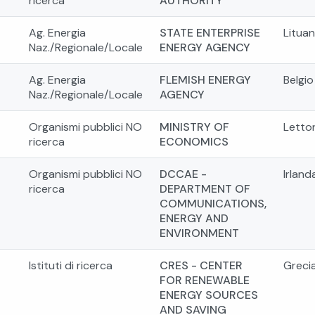
ricerca
AUTHORITY
Ag. Energia
STATE ENTERPRISE
Lituan
Naz./Regionale/Locale
ENERGY AGENCY
Ag. Energia
FLEMISH ENERGY
Belgio
Naz./Regionale/Locale
AGENCY
Organismi pubblici NO
MINISTRY OF
Letto
ricerca
ECONOMICS
Organismi pubblici NO
DCCAE -
Irland
ricerca
DEPARTMENT OF
COMMUNICATIONS,
ENERGY AND
ENVIRONMENT
Istituti di ricerca
CRES - CENTER
Greci
FOR RENEWABLE
ENERGY SOURCES
AND SAVING