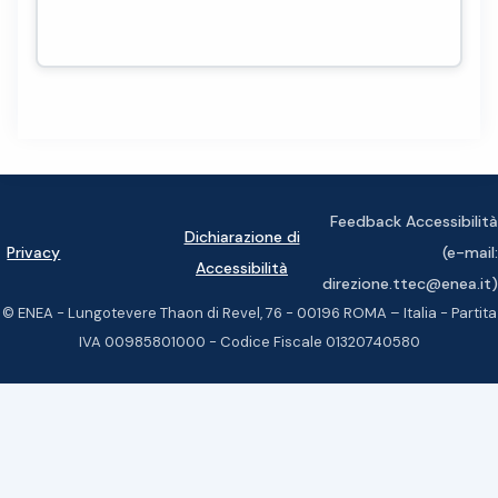
Feedback Accessibilità
Dichiarazione di
Privacy
(e-mail:
Accessibilità
direzione.ttec@enea.it)
© ENEA - Lungotevere Thaon di Revel, 76 - 00196 ROMA – Italia - Partita
IVA 00985801000 - Codice Fiscale 01320740580