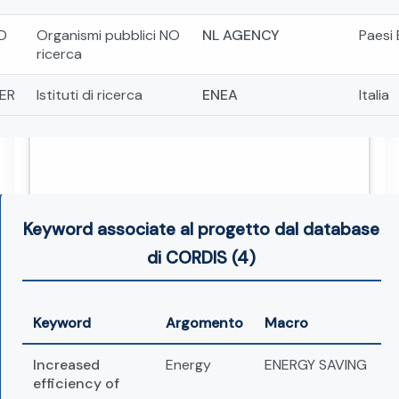
D
Organismi pubblici NO
NL AGENCY
Paesi 
ricerca
ER
Istituti di ricerca
ENEA
Italia
Keyword associate al progetto dal database
di CORDIS (4)
Keyword
Argomento
Macro
Increased
Energy
ENERGY SAVING
efficiency of