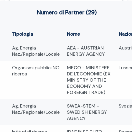
Numero di Partner (29)
Tipologia
Nome
Nazio
Ag. Energia
AEA - AUSTRIAN
Austri
Naz./Regionale/Locale
ENERGY AGENCY
Organismi pubblici NO
MECO - MINISTERE
Lusse
ricerca
DE L'ECONOMIE (EX
MINISTRY OF THE
ECONOMY AND
FOREIGN TRADE)
Ag. Energia
SWEA-STEM -
Svezi
Naz./Regionale/Locale
SWEDISH ENERGY
AGENCY
Istituti di ricerca
IDAE INSTITUTO
Spag