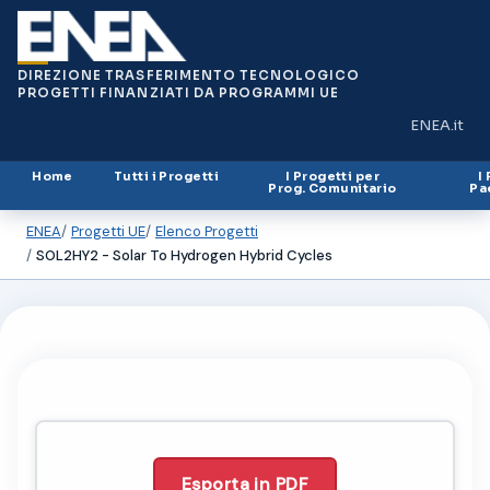
DIREZIONE TRASFERIMENTO TECNOLOGICO
PROGETTI FINANZIATI DA PROGRAMMI UE
ENEA.it
(si apre in
Home
Tutti i Progetti
I Progetti per
I
Prog. Comunitario
Pa
ENEA
Progetti UE
Elenco Progetti
SOL2HY2 - Solar To Hydrogen Hybrid Cycles
Esporta in PDF