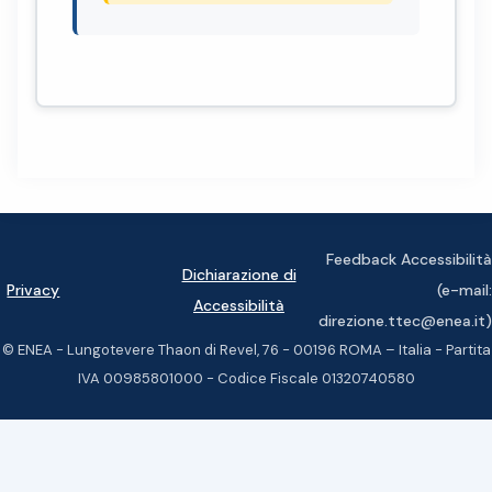
Feedback Accessibilità
Dichiarazione di
Privacy
(e-mail:
Accessibilità
direzione.ttec@enea.it)
© ENEA - Lungotevere Thaon di Revel, 76 - 00196 ROMA – Italia - Partita
IVA 00985801000 - Codice Fiscale 01320740580