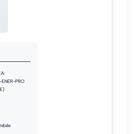
EA:
-ENER-PRO
E)
ibile