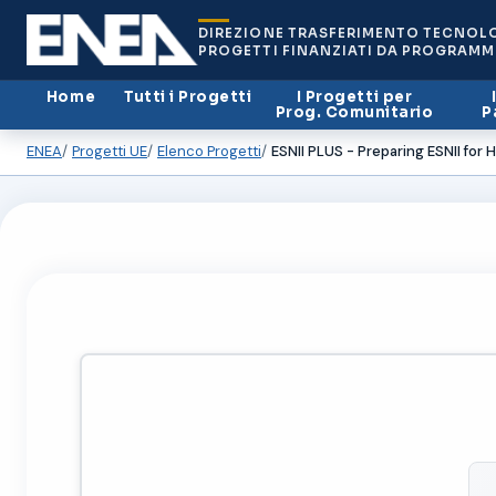
DIREZIONE TRASFERIMENTO TECNOL
PROGETTI FINANZIATI DA PROGRAMM
Home
Tutti i Progetti
I Progetti per
Prog. Comunitario
P
ENEA
Progetti UE
Elenco Progetti
ESNII PLUS - Preparing ESNII fo