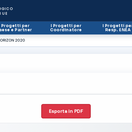
OGICO
I UE
I Progetti per
I Progetti per
I Progetti pe
aese e Partner
Coordinatore
Resp. ENEA
r HORIZON 2020
Esporta in PDF