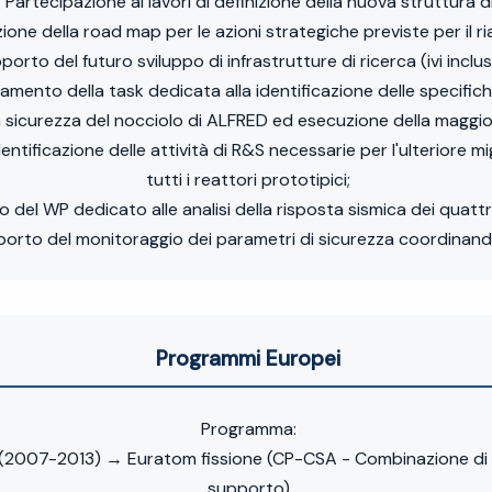
 'Partecipazione ai lavori di definizione della nuova struttura di 
ione della road map per le azioni strategiche previste per il ria
rto del futuro sviluppo di infrastrutture di ricerca (ivi inclusi i
amento della task dedicata alla identificazione delle specifiche 
sicurezza del nocciolo di ALFRED ed esecuzione della maggior p
ntificazione delle attività di R&S necessarie per l'ulteriore m
tutti i reattori prototipici;
el WP dedicato alle analisi della risposta sismica dei quattro
porto del monitoraggio dei parametri di sicurezza coordinando 
Programmi Europei
Programma:
007-2013) → Euratom fissione (CP-CSA - Combinazione di pro
supporto)