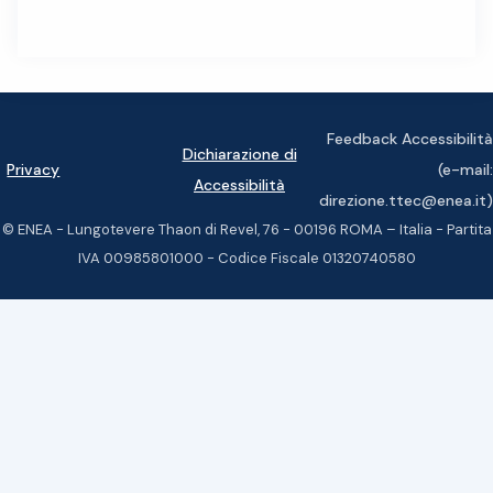
Feedback Accessibilità
Dichiarazione di
Privacy
(e-mail:
Accessibilità
direzione.ttec@enea.it)
© ENEA - Lungotevere Thaon di Revel, 76 - 00196 ROMA – Italia - Partita
IVA 00985801000 - Codice Fiscale 01320740580