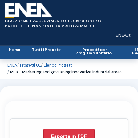
DIREZIONE TRASFERIMENTO TECNOLOGICO
PROGETTI FINANZIATI DA PROGRAMMI UE
ENEA.it
(si apre in
Home
Tutti i Progetti
I Progetti per
I
Prog. Comunitario
Pa
ENEA
Progetti UE
Elenco Progetti
MER - Marketing and govERning innovative industrial areas
Esporta in PDF