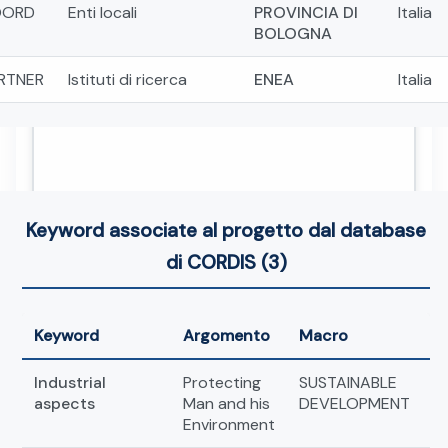
OORD
Enti locali
PROVINCIA DI
Italia
BOLOGNA
RTNER
Istituti di ricerca
ENEA
Italia
Keyword associate al progetto dal database
di CORDIS (3)
Keyword
Argomento
Macro
Industrial
Protecting
SUSTAINABLE
aspects
Man and his
DEVELOPMENT
Environment