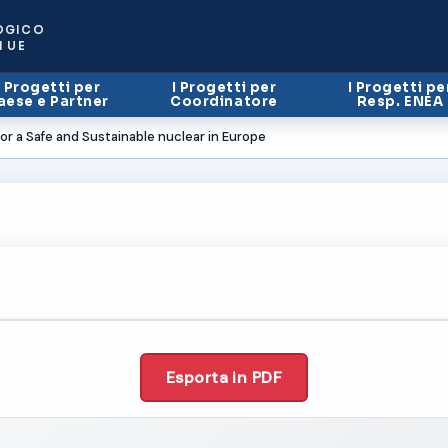
OGICO
I UE
I Progetti per
I Progetti per
I Progetti pe
aese e Partner
Coordinatore
Resp. ENEA
for a Safe and Sustainable nuclear in Europe
Esporta in PDF