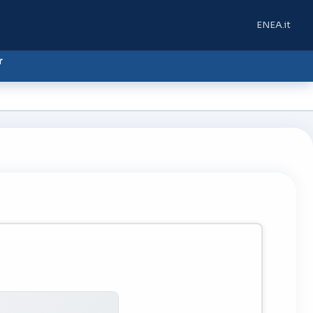
ENEA.it
(si apre in u
r