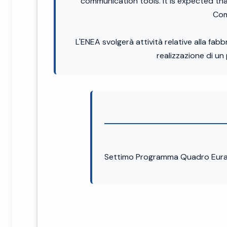
communication tools. It is expected t
Com
L'ENEA svolgerà attività relative alla fab
realizzazione di un
Settimo Programma Quadro Eurat