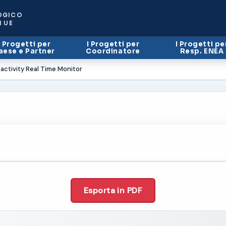
OGICO
I UE
I Progetti per
I Progetti per
I Progetti pe
aese e Partner
Coordinatore
Resp. ENEA
ctivity Real Time Monitor
Esporta in PDF