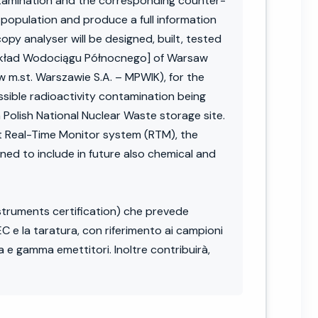
ntamination and the corresponding counter-
population and produce a full information
py analyser will be designed, built, tested
[Zakład Wodociągu Północnego] of Warsaw
m.st. Warszawie S.A. – MPWIK), for the
ssible radioactivity contamination being
Polish National Nuclear Waste storage site.
t Real-Time Monitor system (RTM), the
ed to include in future also chemical and
Instruments certification) che prevede
C e la taratura, con riferimento ai campioni
a e gamma emettitori. Inoltre contribuirà,