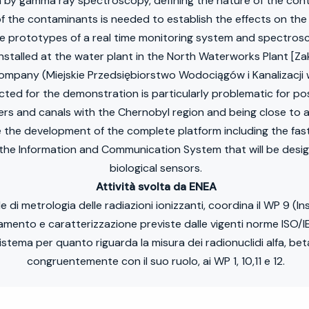
n by gamma ray spectroscopy, defining the nature of the co
 the contaminants is needed to establish the effects on the 
The prototypes of a real time monitoring system and spectrosco
 installed at the water plant in the North Waterworks Plant 
any (Miejskie Przedsiębiorstwo Wodociągów i Kanalizacji w 
ted for the demonstration is particularly problematic for po
s and canals with the Chernobyl region and being close to a 
 the development of the complete platform including the fas
the Information and Communication System that will be design
biological sensors.
Attività svolta da ENEA
le di metrologia delle radiazioni ionizzanti, coordina il WP 9 (
amento e caratterizzazione previste dalle vigenti norme ISO/IE
sistema per quanto riguarda la misura dei radionuclidi alfa, bet
congruentemente con il suo ruolo, ai WP 1, 10,11 e 12.