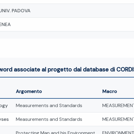
UNIV. PADOVA
ENEA
word associate al progetto dal database di CORDI
Argomento
Macro
logy
Measurements and Standards
MEASUREMEN
yses
Measurements and Standards
MEASUREMEN
Protecting Man and his Environment
ENVIRONMENT