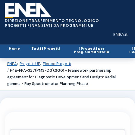
DIREZIONE TRASFERIMENTO TECNOLOGICO
PROGETTI FINANZIATI DA PROGRAMMI UE
ENEA.it
(si apre in
Home
Tutti i Progetti
I Progetti per
I
Prog. Comunitario
Pa
ENEA
Progetti UE
Elenco Progetti
F4E-FPA-327(PMS-DG):SG01 - Framework partnership
agreement for Diagnostic Development and Design: Radial
gamma - Ray Spectrometer Planning Phase