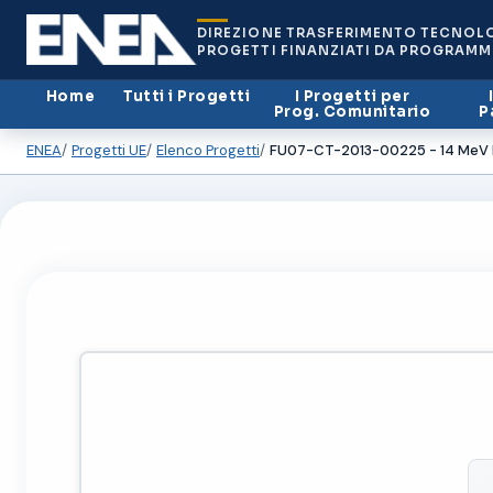
DIREZIONE TRASFERIMENTO TECNOL
PROGETTI FINANZIATI DA PROGRAMM
Home
Tutti i Progetti
I Progetti per
Prog. Comunitario
P
ENEA
Progetti UE
Elenco Progetti
FU07-CT-2013-00225 - 14 MeV N