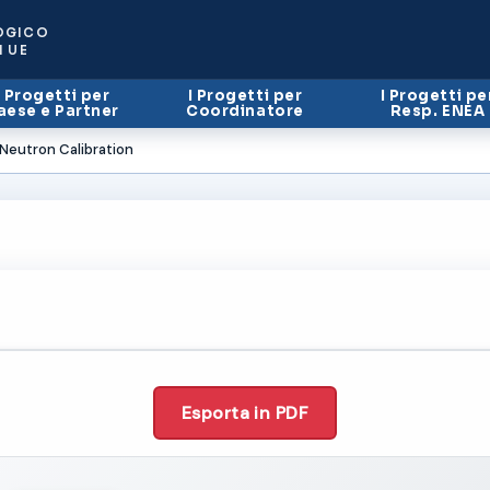
OGICO
I UE
I Progetti per
I Progetti per
I Progetti pe
aese e Partner
Coordinatore
Resp. ENEA
eutron Calibration
Esporta in PDF