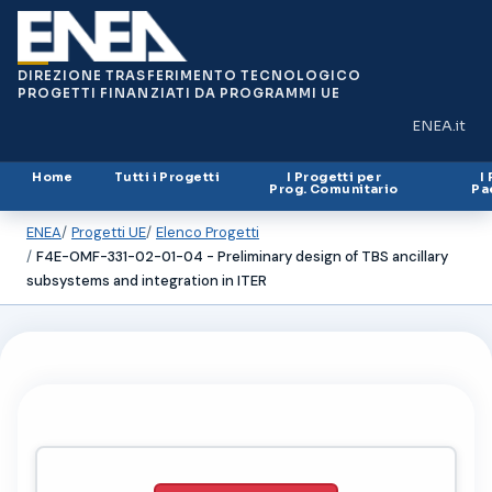
DIREZIONE TRASFERIMENTO TECNOLOGICO
PROGETTI FINANZIATI DA PROGRAMMI UE
ENEA.it
(si apre in
Home
Tutti i Progetti
I Progetti per
I
Prog. Comunitario
Pa
ENEA
Progetti UE
Elenco Progetti
F4E-OMF-331-02-01-04 - Preliminary design of TBS ancillary
subsystems and integration in ITER