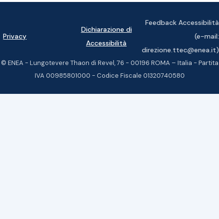
Feedback Accessibilità
Dichiarazione di
Privacy
(e-mail:
Accessibilità
direzione.ttec@enea.it)
© ENEA - Lungotevere Thaon di Revel, 76 - 00196 ROMA – Italia - Partita
IVA 00985801000 - Codice Fiscale 01320740580