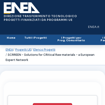
DIREZIONE TRASFERIMENTO TECNOLOGICO
PROGETTI FINANZIATI DA PROGRAMMI UE
ENEA.it
(si apre in
Home
Tutti i Progetti
I Progetti per
I
Prog. Comunitario
Pa
ENEA
Progetti UE
Elenco Progetti
SCRREEN - Solutions for CRitical Raw materials - a European
Expert Network