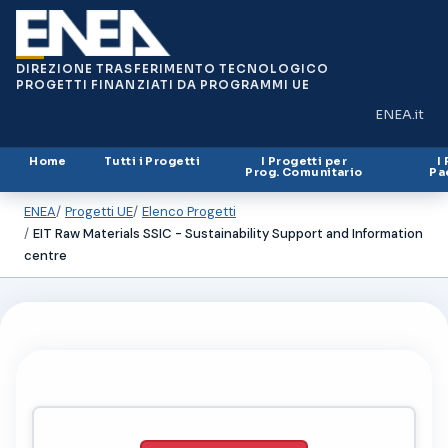
DIREZIONE TRASFERIMENTO TECNOLOGICO
PROGETTI FINANZIATI DA PROGRAMMI UE
ENEA.it
(si apre in
Home
Tutti i Progetti
I Progetti per
I
Prog. Comunitario
Pa
ENEA
Progetti UE
Elenco Progetti
EIT Raw Materials SSIC - Sustainability Support and Information
centre