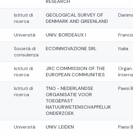
RESEARCH
Istituti di
GEOLOGICAL SURVEY OF
Danim
ricerca
DENMARK AND GREENLAND
Università
UNIV. BORDEAUX I
Franci
Società di
ECOINNOVAZIONE SRL
Italia
consulenza
Istituti di
JRC COMMISSION OF THE
Organ.
ricerca
EUROPEAN COMMUNITIES
Interna
Istituti di
TNO - NEDERLANDSE
Paesi 
ricerca
ORGANISATIE VOOR
TOEGEPAST
NATUURWETENSCHAPPELIJK
ONDERZOEK
Università
UNIV. LEIDEN
Paesi 