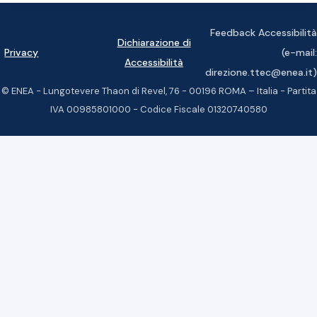
Feedback Accessibilità
Dichiarazione di
Privacy
(e-mail:
Accessibilità
direzione.ttec@enea.it)
© ENEA - Lungotevere Thaon di Revel, 76 - 00196 ROMA – Italia - Partita
IVA 00985801000 - Codice Fiscale 01320740580