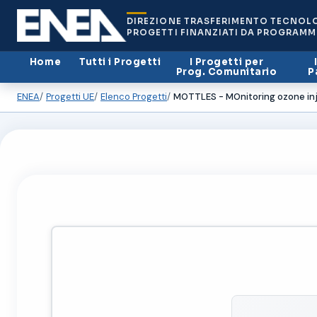
DIREZIONE TRASFERIMENTO TECNOL
PROGETTI FINANZIATI DA PROGRAMM
Home
Tutti i Progetti
I Progetti per
Prog. Comunitario
P
ENEA
Progetti UE
Elenco Progetti
MOTTLES - MOnitoring ozone inju