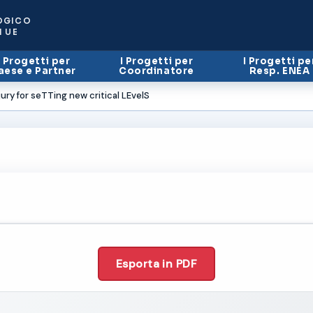
OGICO
I UE
I Progetti per
I Progetti per
I Progetti pe
aese e Partner
Coordinatore
Resp. ENEA
ry for seTTing new critical LEvelS
Esporta in PDF