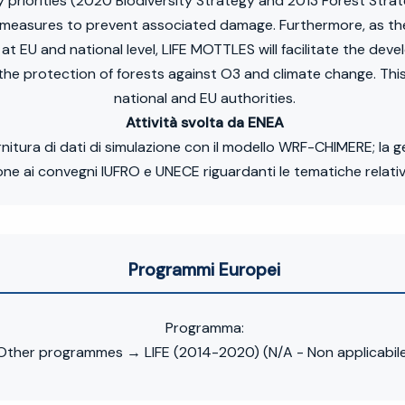
y priorities (2020 Biodiversity Strategy and 2013 Forest Strat
 measures to prevent associated damage. Furthermore, as the
at EU and national level, LIFE MOTTLES will facilitate the de
e protection of forests against O3 and climate change. This 
national and EU authorities.
Attività svolta da ENEA
itura di dati di simulazione con il modello WRF-CHIMERE; la ges
zione ai convegni IUFRO e UNECE riguardanti le tematiche rela
Programmi Europei
Programma:
Other programmes → LIFE (2014-2020) (N/A - Non applicabil