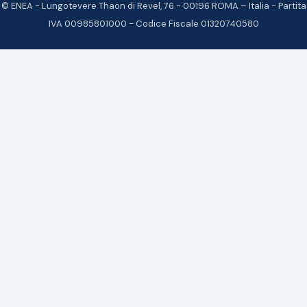
© ENEA - Lungotevere Thaon di Revel, 76 - 00196 ROMA – Italia - Partita
IVA 00985801000 - Codice Fiscale 01320740580