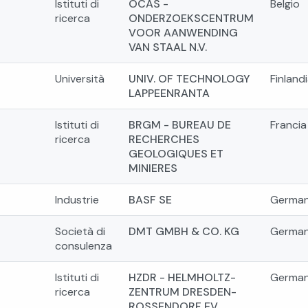
Istituti di
OCAS -
Belgio
ricerca
ONDERZOEKSCENTRUM
VOOR AANWENDING
VAN STAAL N.V.
Università
UNIV. OF TECHNOLOGY
Finland
LAPPEENRANTA
Istituti di
BRGM - BUREAU DE
Francia
ricerca
RECHERCHES
GEOLOGIQUES ET
MINIERES
Industrie
BASF SE
German
Società di
DMT GMBH & CO. KG
German
consulenza
Istituti di
HZDR - HELMHOLTZ-
German
ricerca
ZENTRUM DRESDEN-
ROSSENDORF EV