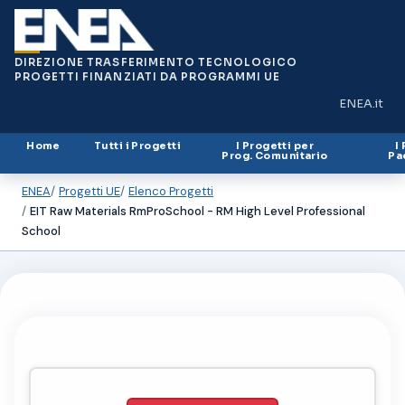
DIREZIONE TRASFERIMENTO TECNOLOGICO
PROGETTI FINANZIATI DA PROGRAMMI UE
ENEA.it
(si apre in
Home
Tutti i Progetti
I Progetti per
I
Prog. Comunitario
Pa
ENEA
Progetti UE
Elenco Progetti
EIT Raw Materials RmProSchool - RM High Level Professional
School