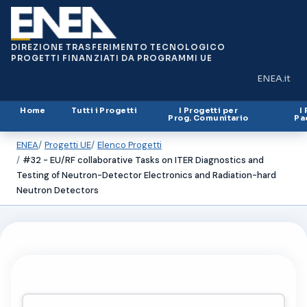
DIREZIONE TRASFERIMENTO TECNOLOGICO
PROGETTI FINANZIATI DA PROGRAMMI UE
ENEA.it
(si apre in
Home
Tutti i Progetti
I Progetti per
I
Prog. Comunitario
Pa
ENEA
Progetti UE
Elenco Progetti
#32 - EU/RF collaborative Tasks on ITER Diagnostics and
Testing of Neutron-Detector Electronics and Radiation-hard
Neutron Detectors