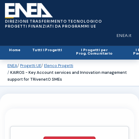
DIREZIONE TRASFERIMENTO TECNOLOGICO
PROGETTI FINANZIATI DA PROGRAMMI UE
ENEA.it
(si apre in
Home
Tutti i Progetti
I Progetti per
I
Prog. Comunitario
Pa
ENEA
Progetti UE
Elenco Progetti
KAIROS - Key Account services and Innovation management
support for TRivenetO SMEs