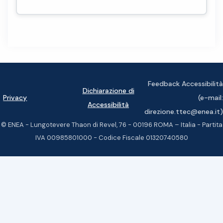
Feedback Accessibilità
Dichiarazione di
Privacy
(e-mail:
Accessibilità
direzione.ttec@enea.it)
© ENEA - Lungotevere Thaon di Revel, 76 - 00196 ROMA – Italia - Partita
IVA 00985801000 - Codice Fiscale 01320740580