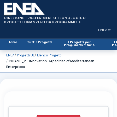
DIREZIONE TRASFERIMENTO TECNOLOGICO
PROGETTI FINANZIATI DA PROGRAMMI UE
ENEA.it
(si apre in
Home
Tutti i Progetti
I Progetti per
I
Prog. Comunitario
Pa
ENEA
Progetti UE
Elenco Progetti
INCAME_2 - INnovation CApacities of Mediterranean
Enterprises