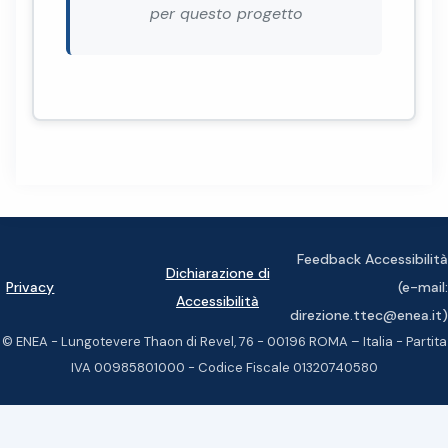
per questo progetto
Feedback Accessibilità
Dichiarazione di
Privacy
(e-mail:
Accessibilità
direzione.ttec@enea.it)
© ENEA - Lungotevere Thaon di Revel, 76 - 00196 ROMA – Italia - Partita
IVA 00985801000 - Codice Fiscale 01320740580