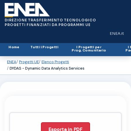
DIREZIONE TRASFERIMENTO TECNOLOGICO
PROGETTI FINANZIATI DA PROGRAMMI UE
ENEA.it
(si apre in
Home
Tutti i Progetti
I Progetti per
I
Prog. Comunitario
Pa
ENEA
Progetti UE
Elenco Progetti
DYDAS - Dynamic Data Analytics Services
Esporta in PDF