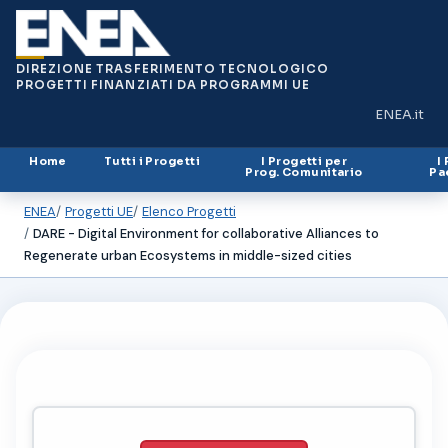
DIREZIONE TRASFERIMENTO TECNOLOGICO
PROGETTI FINANZIATI DA PROGRAMMI UE
ENEA.it
(si apre in
Home
Tutti i Progetti
I Progetti per
I
Prog. Comunitario
Pa
ENEA
Progetti UE
Elenco Progetti
DARE - Digital Environment for collaborative Alliances to
Regenerate urban Ecosystems in middle-sized cities