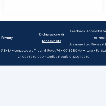
Feedback Accessibilità
Dichiarazione di
Privacy
(e-mail:
Accessibilità
direzione.ttec@enea.it)
© ENEA - Lungotevere Thaon di Revel, 76 - 00196 ROMA – Italia - Partita
IVA 00985801000 - Codice Fiscale 01320740580