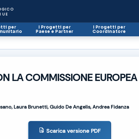
OGICO
I UE
tti per
I Progetti per
I Progetti per
munitario
Paese e Partner
Coordinatore
ON LA COMMISSIONE EUROPEA
ano, Laura Brunetti, Guido De Angelis, Andrea Fidanza
Scarica versione PDF